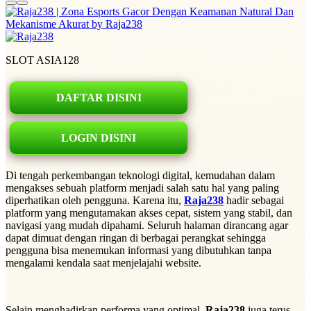
SLOT ASIA128
DAFTAR DISINI
LOGIN DISINI
Di tengah perkembangan teknologi digital, kemudahan dalam
mengakses sebuah platform menjadi salah satu hal yang paling
diperhatikan oleh pengguna. Karena itu,
Raja238
hadir sebagai
platform yang mengutamakan akses cepat, sistem yang stabil, dan
navigasi yang mudah dipahami. Seluruh halaman dirancang agar
dapat dimuat dengan ringan di berbagai perangkat sehingga
pengguna bisa menemukan informasi yang dibutuhkan tanpa
mengalami kendala saat menjelajahi website.
Selain menghadirkan performa yang optimal,
Raja238
juga terus