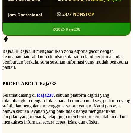
🕒 24/7 NONSTOP
Jam Operasional
©2026 Raja238
Raja238 Raja238 menghadirkan zona esports gacor dengan
keamanan natural dan mekanisme akurat melalui performa andal,
pembaruan berkala, serta susunan informasi yang mudah pengguna
pantau.
PROFIL ABOUT Raja238
Selamat datang di
Raja238
, sebuah platform digital yang
dikembangkan dengan fokus pada kemudahan akses, performa yang
stabil, dan pengalaman pengguna yang nyaman. Kami percaya
bahwa sebuah layanan yang baik tidak hanya menghadirkan
tampilan yang menarik, tetapi juga memberikan kemudahan dalam
mengakses informasi secara cepat, jelas, dan efisien.