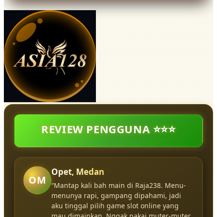
REVIEW PENGGUNA ⭐⭐⭐
Opet, Medan
OM
“Mantap kali bah main di Raja238. Menu-
menunya rapi, gampang dipahami, jadi
aku tinggal pilih game slot online yang
mau dimainkan. Nggak pakai muter-muter