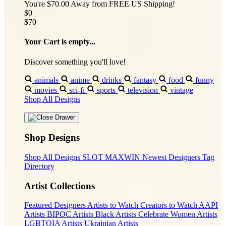
You're
$70.00
Away from
FREE US Shipping!
$0
$70
Your Cart is empty...
Discover something you'll love!
animals
anime
drinks
fantasy
food
funny
movies
sci-fi
sports
television
vintage
Shop All Designs
Shop Designs
Shop All Designs
SLOT MAXWIN
Newest Designers
Tag
Directory
Artist Collections
Featured Designers
Artists to Watch
Creators to Watch
AAPI
Artists
BIPOC Artists
Black Artists
Celebrate Women Artists
LGBTQIA Artists
Ukrainian Artists