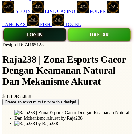
SLOTS
LIVE CASINO
POKER
TANGKAS
FISH
TOGEL
LOGIN
DAFTAR
Design ID: 74165128
Raja238 | Zona Esports Gacor
Dengan Keamanan Natural
Dan Mekanisme Akurat
$18
IDR 8.888
Create an account to favorite this design!