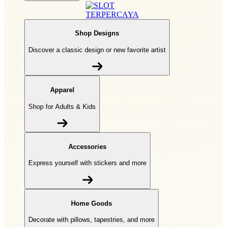
Shop Designs
Discover a classic design or new favorite artist
Apparel
Shop for Adults & Kids
Accessories
Express yourself with stickers and more
Home Goods
Decorate with pillows, tapestries, and more