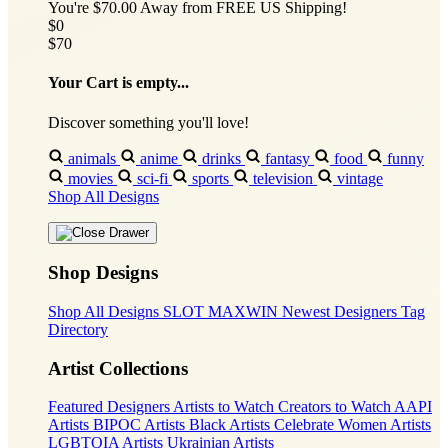
You're
$70.00
Away from
FREE US Shipping!
$0
$70
Your Cart is empty...
Discover something you'll love!
animals
anime
drinks
fantasy
food
funny
movies
sci-fi
sports
television
vintage
Shop All Designs
Shop Designs
Shop All Designs
SLOT MAXWIN
Newest Designers
Tag
Directory
Artist Collections
Featured Designers
Artists to Watch
Creators to Watch
AAPI
Artists
BIPOC Artists
Black Artists
Celebrate Women Artists
LGBTQIA Artists
Ukrainian Artists