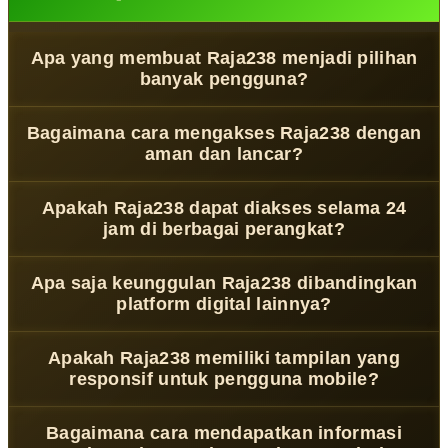
Apa yang membuat Raja238 menjadi pilihan
banyak pengguna?
Raja238 menawarkan navigasi yang mudah, performa
Bagaimana cara mengakses Raja238 dengan
yang stabil, serta tampilan yang responsif. Kombinasi
aman dan lancar?
tersebut memberikan pengalaman akses yang lebih
nyaman di berbagai perangkat.
Gunakan selalu alamat resmi Raja238 dan pastikan
Apakah Raja238 dapat diakses selama 24
koneksi internet dalam kondisi stabil agar proses akses
jam di berbagai perangkat?
berjalan lebih cepat, aman, dan tanpa kendala.
Ya, Raja238 dapat diakses kapan saja melalui desktop,
Apa saja keunggulan Raja238 dibandingkan
laptop, tablet, maupun smartphone dengan tampilan
platform digital lainnya?
yang tetap optimal dan mudah digunakan.
Raja238 mengutamakan kemudahan navigasi, kecepatan
Apakah Raja238 memiliki tampilan yang
akses, serta pengembangan layanan secara berkelanjutan
responsif untuk pengguna mobile?
untuk memberikan pengalaman yang lebih baik bagi
pengguna.
Tentu. Seluruh halaman Raja238 telah dioptimalkan agar
Bagaimana cara mendapatkan informasi
tampil nyaman di berbagai ukuran layar sehingga tetap