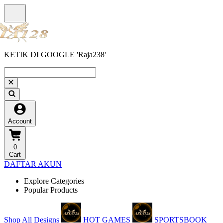
KETIK DI GOOGLE 'Raja238'
Account
0
Cart
DAFTAR AKUN
Explore Categories
Popular Products
Shop All Designs
HOT GAMES
SPORTSBOOK