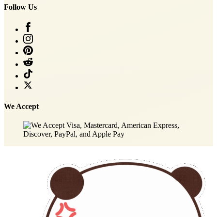
Follow Us
We Accept