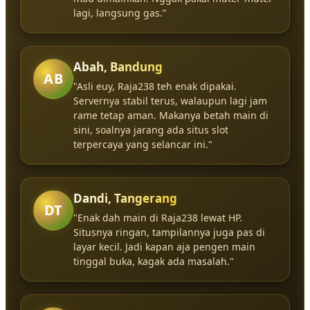
lagi, langsung gas.”
Abah, Bandung
AB
"Asli euy, Raja238 teh enak dipakai.
Servernya stabil terus, walaupun lagi jam
rame tetap aman. Makanya betah main di
sini, soalnya jarang ada situs slot
terpercaya yang selancar ini."
Dandi, Tangerang
DT
"Enak dah main di Raja238 lewat HP.
Situsnya ringan, tampilannya juga pas di
layar kecil. Jadi kapan aja pengen main
tinggal buka, kagak ada masalah."