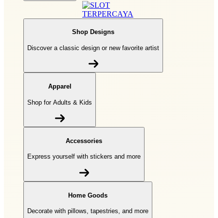
Shop Designs
Discover a classic design or new favorite artist
Apparel
Shop for Adults & Kids
Accessories
Express yourself with stickers and more
Home Goods
Decorate with pillows, tapestries, and more