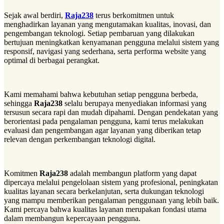
Sejak awal berdiri,
Raja238
terus berkomitmen untuk
menghadirkan layanan yang mengutamakan kualitas, inovasi, dan
pengembangan teknologi. Setiap pembaruan yang dilakukan
bertujuan meningkatkan kenyamanan pengguna melalui sistem yang
responsif, navigasi yang sederhana, serta performa website yang
optimal di berbagai perangkat.
Kami memahami bahwa kebutuhan setiap pengguna berbeda,
sehingga
Raja238
selalu berupaya menyediakan informasi yang
tersusun secara rapi dan mudah dipahami. Dengan pendekatan yang
berorientasi pada pengalaman pengguna, kami terus melakukan
evaluasi dan pengembangan agar layanan yang diberikan tetap
relevan dengan perkembangan teknologi digital.
Komitmen
Raja238
adalah membangun platform yang dapat
dipercaya melalui pengelolaan sistem yang profesional, peningkatan
kualitas layanan secara berkelanjutan, serta dukungan teknologi
yang mampu memberikan pengalaman penggunaan yang lebih baik.
Kami percaya bahwa kualitas layanan merupakan fondasi utama
dalam membangun kepercayaan pengguna.