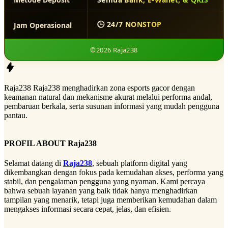
🕒 24/7 NONSTOP
Jam Operasional
©2026 Raja238
Raja238 Raja238 menghadirkan zona esports gacor dengan
keamanan natural dan mekanisme akurat melalui performa andal,
pembaruan berkala, serta susunan informasi yang mudah pengguna
pantau.
PROFIL ABOUT Raja238
Selamat datang di
Raja238
, sebuah platform digital yang
dikembangkan dengan fokus pada kemudahan akses, performa yang
stabil, dan pengalaman pengguna yang nyaman. Kami percaya
bahwa sebuah layanan yang baik tidak hanya menghadirkan
tampilan yang menarik, tetapi juga memberikan kemudahan dalam
mengakses informasi secara cepat, jelas, dan efisien.