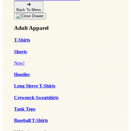
Back To Menu
Adult Apparel
T-Shirts
Shorts
New!
Hoodies
Long Sleeve T-Shirts
Crewneck Sweatshirts
Tank Tops
Baseball T-Shirts