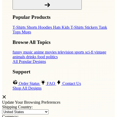
Popular Products
T-Shirts
Shorts
Hoodies
Hats
Kids T-Shirts
Stickers
Tank
Tops
Mugs
Browse All Topics
funny
music
anime
movies
television
sports
sci-fi
vintage
animals
drinks
food
politics
All Popular Designs
Support
Order Status
FAQ
Contact Us
Shop All Designs
Update Your Browsing Preferences
Shipping Country:
Currency: