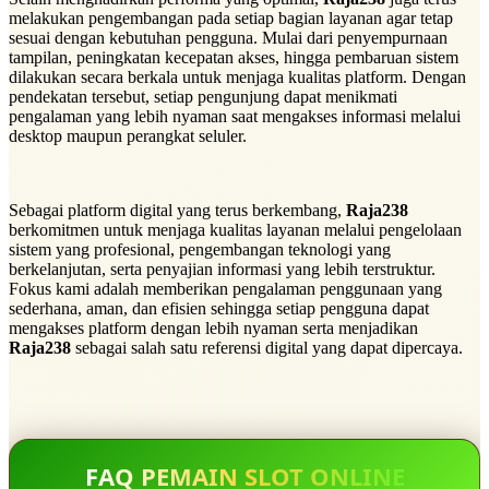
melakukan pengembangan pada setiap bagian layanan agar tetap
sesuai dengan kebutuhan pengguna. Mulai dari penyempurnaan
tampilan, peningkatan kecepatan akses, hingga pembaruan sistem
dilakukan secara berkala untuk menjaga kualitas platform. Dengan
pendekatan tersebut, setiap pengunjung dapat menikmati
pengalaman yang lebih nyaman saat mengakses informasi melalui
desktop maupun perangkat seluler.
Sebagai platform digital yang terus berkembang,
Raja238
berkomitmen untuk menjaga kualitas layanan melalui pengelolaan
sistem yang profesional, pengembangan teknologi yang
berkelanjutan, serta penyajian informasi yang lebih terstruktur.
Fokus kami adalah memberikan pengalaman penggunaan yang
sederhana, aman, dan efisien sehingga setiap pengguna dapat
mengakses platform dengan lebih nyaman serta menjadikan
Raja238
sebagai salah satu referensi digital yang dapat dipercaya.
FAQ PEMAIN SLOT ONLINE