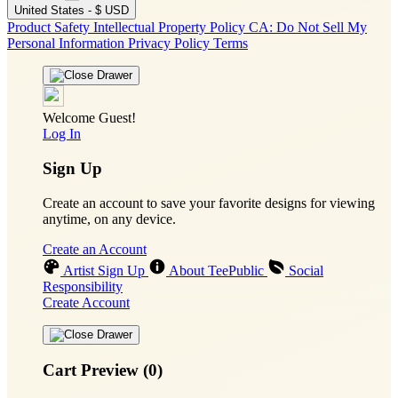
United States - $ USD
Product Safety
Intellectual Property Policy
CA: Do Not Sell My
Personal Information
Privacy Policy
Terms
Welcome Guest!
Log In
Sign Up
Create an account to save your favorite designs for viewing
anytime, on any device.
Create an Account
Artist Sign Up
About TeePublic
Social
Responsibility
Create Account
Cart Preview (0)