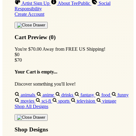
Artist Sign Up
About TeePublic
Social
Responsibility
Create Account
Cart Preview (0)
You're
$70.00
Away from
FREE US Shipping!
$0
$70
Your Cart is empty...
Discover something you'll love!
animals
anime
drinks
fantasy
food
funny
movies
sci-fi
sports
television
vintage
Shop All Designs
Shop Designs