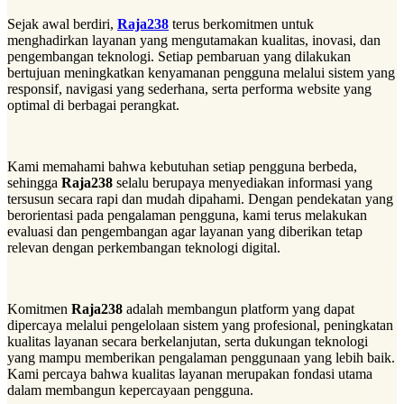
Sejak awal berdiri,
Raja238
terus berkomitmen untuk
menghadirkan layanan yang mengutamakan kualitas, inovasi, dan
pengembangan teknologi. Setiap pembaruan yang dilakukan
bertujuan meningkatkan kenyamanan pengguna melalui sistem yang
responsif, navigasi yang sederhana, serta performa website yang
optimal di berbagai perangkat.
Kami memahami bahwa kebutuhan setiap pengguna berbeda,
sehingga
Raja238
selalu berupaya menyediakan informasi yang
tersusun secara rapi dan mudah dipahami. Dengan pendekatan yang
berorientasi pada pengalaman pengguna, kami terus melakukan
evaluasi dan pengembangan agar layanan yang diberikan tetap
relevan dengan perkembangan teknologi digital.
Komitmen
Raja238
adalah membangun platform yang dapat
dipercaya melalui pengelolaan sistem yang profesional, peningkatan
kualitas layanan secara berkelanjutan, serta dukungan teknologi
yang mampu memberikan pengalaman penggunaan yang lebih baik.
Kami percaya bahwa kualitas layanan merupakan fondasi utama
dalam membangun kepercayaan pengguna.