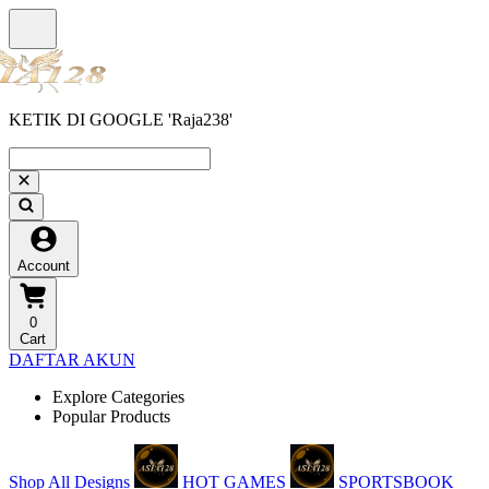
KETIK DI GOOGLE 'Raja238'
Account
0
Cart
DAFTAR AKUN
Explore Categories
Popular Products
Shop All Designs
HOT GAMES
SPORTSBOOK