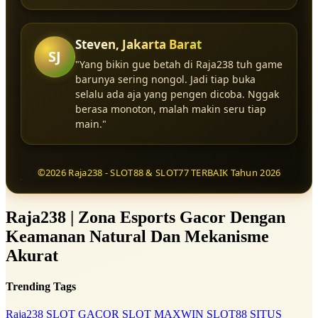
Steven, Jakarta Barat
SJ
"Yang bikin gue betah di Raja238 tuh game
barunya sering nongol. Jadi tiap buka
selalu ada aja yang pengen dicoba. Nggak
berasa monoton, malah makin seru tiap
main."
©2026 Raja238 - SLOT88 & SLOT77 TERBAIK Tahun 2026
Raja238 | Zona Esports Gacor Dengan
Keamanan Natural Dan Mekanisme
Akurat
Trending Tags
Raja238
SLOT GACOR
SLOT MAXWIN
SLOT88
SITUS