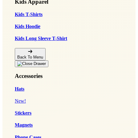
Kids Apparel
Kids T-Shirts
Kids Hoodie
Kids Long Sleeve T-Shirt
Back To Menu
Accessories
Hats
New!
Stickers
Magnets
Phone Cases