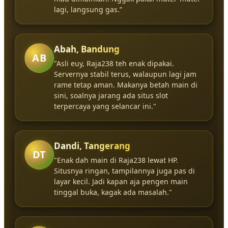
lagi, langsung gas.”
Abah, Bandung
AB
"Asli euy, Raja238 teh enak dipakai.
Servernya stabil terus, walaupun lagi jam
rame tetap aman. Makanya betah main di
sini, soalnya jarang ada situs slot
terpercaya yang selancar ini."
Dandi, Tangerang
DT
"Enak dah main di Raja238 lewat HP.
Situsnya ringan, tampilannya juga pas di
layar kecil. Jadi kapan aja pengen main
tinggal buka, kagak ada masalah."