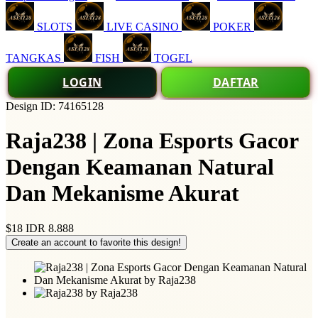
SLOTS
LIVE CASINO
POKER
TANGKAS
FISH
TOGEL
LOGIN
DAFTAR
Design ID: 74165128
Raja238 | Zona Esports Gacor
Dengan Keamanan Natural
Dan Mekanisme Akurat
$18
IDR 8.888
Create an account to favorite this design!