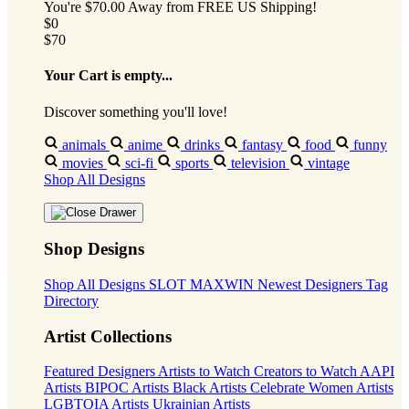
You're
$70.00
Away from
FREE US Shipping!
$0
$70
Your Cart is empty...
Discover something you'll love!
animals
anime
drinks
fantasy
food
funny
movies
sci-fi
sports
television
vintage
Shop All Designs
Shop Designs
Shop All Designs
SLOT MAXWIN
Newest Designers
Tag
Directory
Artist Collections
Featured Designers
Artists to Watch
Creators to Watch
AAPI
Artists
BIPOC Artists
Black Artists
Celebrate Women Artists
LGBTQIA Artists
Ukrainian Artists