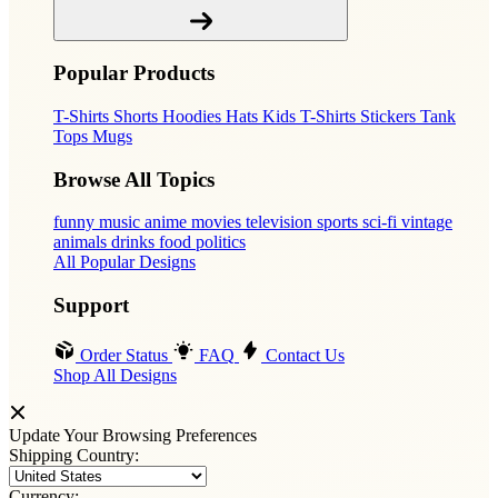
Popular Products
T-Shirts
Shorts
Hoodies
Hats
Kids T-Shirts
Stickers
Tank
Tops
Mugs
Browse All Topics
funny
music
anime
movies
television
sports
sci-fi
vintage
animals
drinks
food
politics
All Popular Designs
Support
Order Status
FAQ
Contact Us
Shop All Designs
Update Your Browsing Preferences
Shipping Country:
Currency: