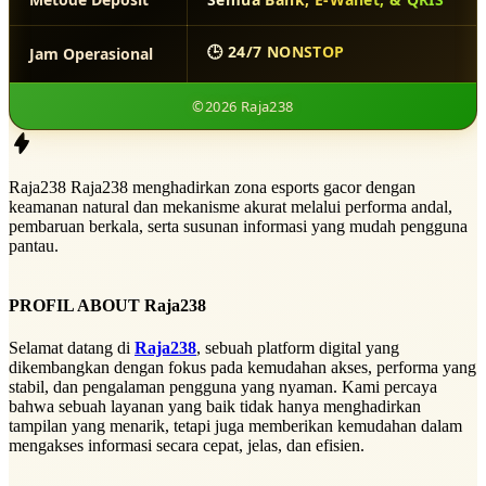
🕒 24/7 NONSTOP
Jam Operasional
©2026 Raja238
Raja238 Raja238 menghadirkan zona esports gacor dengan
keamanan natural dan mekanisme akurat melalui performa andal,
pembaruan berkala, serta susunan informasi yang mudah pengguna
pantau.
PROFIL ABOUT Raja238
Selamat datang di
Raja238
, sebuah platform digital yang
dikembangkan dengan fokus pada kemudahan akses, performa yang
stabil, dan pengalaman pengguna yang nyaman. Kami percaya
bahwa sebuah layanan yang baik tidak hanya menghadirkan
tampilan yang menarik, tetapi juga memberikan kemudahan dalam
mengakses informasi secara cepat, jelas, dan efisien.