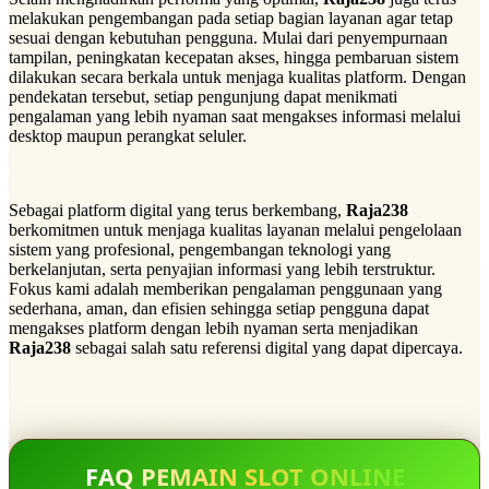
melakukan pengembangan pada setiap bagian layanan agar tetap
sesuai dengan kebutuhan pengguna. Mulai dari penyempurnaan
tampilan, peningkatan kecepatan akses, hingga pembaruan sistem
dilakukan secara berkala untuk menjaga kualitas platform. Dengan
pendekatan tersebut, setiap pengunjung dapat menikmati
pengalaman yang lebih nyaman saat mengakses informasi melalui
desktop maupun perangkat seluler.
Sebagai platform digital yang terus berkembang,
Raja238
berkomitmen untuk menjaga kualitas layanan melalui pengelolaan
sistem yang profesional, pengembangan teknologi yang
berkelanjutan, serta penyajian informasi yang lebih terstruktur.
Fokus kami adalah memberikan pengalaman penggunaan yang
sederhana, aman, dan efisien sehingga setiap pengguna dapat
mengakses platform dengan lebih nyaman serta menjadikan
Raja238
sebagai salah satu referensi digital yang dapat dipercaya.
FAQ PEMAIN SLOT ONLINE