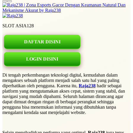
SLOT ASIA128
DAFTAR DISINI
LOGIN DISINI
Di tengah perkembangan teknologi digital, kemudahan dalam
mengakses sebuah platform menjadi salah satu hal yang paling
diperhatikan oleh pengguna. Karena itu,
Raja238
hadir sebagai
platform yang mengutamakan akses cepat, sistem yang stabil, dan
navigasi yang mudah dipahami. Seluruh halaman dirancang agar
dapat dimuat dengan ringan di berbagai perangkat sehingga
pengguna bisa menemukan informasi yang dibutuhkan tanpa
mengalami kendala saat menjelajahi website.
Selain menghadirkan performa yang optimal,
Raja238
juga terus